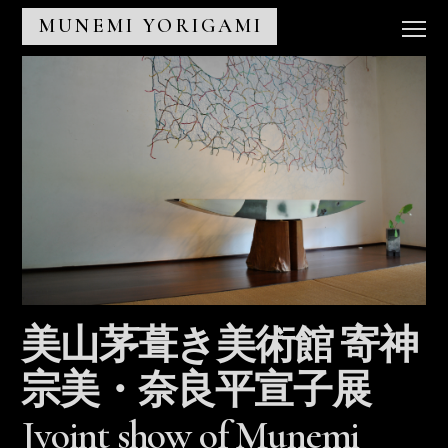
MUNEMI YORIGAMI
美山茅葺き美術館 寄神
宗美・奈良平宣子展
Jyoint show of Munemi