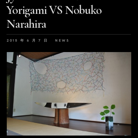
Yorigami VS Nobuko
Narahira
2015 年 6 月 7 日
NEWS